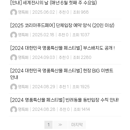
[안내] 세계전시의 날 (매년 6월 첫째 주 수요일)
명특페
|
2025.06.02
|
추천 0
|
조회 968
[2025 코리아푸드페어] 단체입장 예약 양식 (20인 이상)
명특페
|
2025.02.18
|
추천 0
|
조회 1037
[2024 대한민국 명품특산물 페스티벌] 부스배치도 공개 !
명특페
|
2024.09.03
|
추천 0
|
조회 2280
[2024 대한민국 명품특산물 페스티벌] 현장 BIG 이벤트
안내
명특페
|
2024.08.29
|
추천 1
|
조회 1925
[2024 명품특산물 페스티벌] 반려동물 동반입장 수칙 안내!
명특페
|
2024.08.28
|
추천 0
|
조회 1414
1
»
마지막