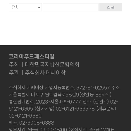
검색
코리아푸드페스티벌
주최 ㅣ대한민국지방신문협의회
주관 ㅣ주식회사 메쎄이상
주식회사 메쎄이상 사업자등록번호. 372-81-02557 주소.
서울특별시 마포구 월드컵북로58길9(상암동, ES타워)
통신판매번호. 2023-서울마포-0777 전화. (참관객) 02-
6121-6365 (참가기업) 02-6121-6365~8 (제휴문의)
02-6121-6380
팩스. 02-6008-6388
업무시간. 월-금 09:00-18:00 (점심시간. 월-금 12:10-