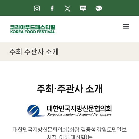
Skip
인스타그램
페이스북
X
네이버블로그
카카오톡
to
content
주최 주관사 소개
주최·주관사 소개
대한민국지방신문협의회(회장 김중석 강원도민일보
사장, 이하 대신협)는