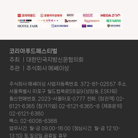
코리아푸드페스티벌
주최 ㅣ대한민국지방신문협의회
주관 ㅣ주식회사 메쎄이상
주식회사 메쎄이상 사업자등록번호. 372-81-02557 주소.
서울특별시 마포구 월드컵북로58길9(상암동, ES타워)
통신판매번호. 2023-서울마포-0777 전화. (참관객) 02-
6121-6365 (참가기업) 02-6121-6365~8 (제휴문의)
02-6121-6380
팩스. 02-6008-6388
업무시간. 월-금 09:00-18:00 (점심시간. 월-금 12:10-
13:10) 토,일요일,공휴일 휴무