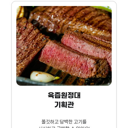
육즙원정대
기획관
쫄깃하고 담백한 고기를