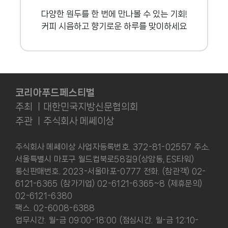
다양한 원두를 한 번에 만나볼 수 있는 기회!
커피 시음하고 향기로운 하루를 맞이하세요
코리아푸드페스티벌
주최 ㅣ대한민국지방신문협의회
주관 ㅣ주식회사 메쎄이상
주식회사 메쎄이상 사업자등록번호. 372-81-02557 주소.
서울특별시 마포구 월드컵북로58길9(상암동, ES타워)
통신판매번호. 2023-서울마포-0777 전화. (참관객) 02-
6121-6365 (참가기업) 02-6121-6365~8 (제휴문의)
02-6121-6380
팩스. 02-6008-6388
업무시간. 월-금 09:00-18:00 (점심시간. 월-금 12:10-