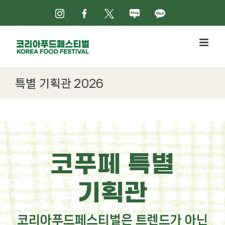
Skip
인스타그램
페이스북
X
네이버블로그
카카오톡
to
content
특별 기획관 2026
코푸페 특별
기획관
코리아푸드페스티벌은 트렌드가 아닌