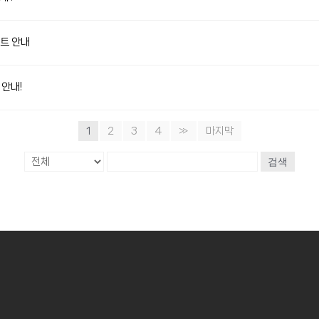
벤트 안내
 안내!
1
2
3
4
»
마지막
검색