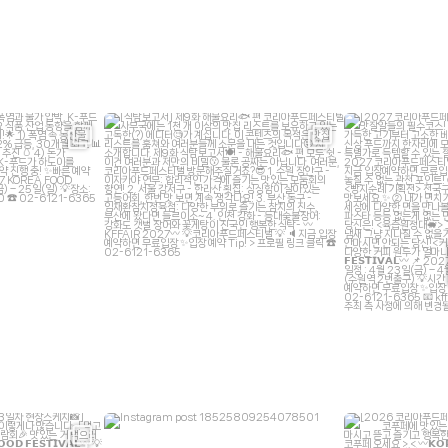
ive
kffair_live
kf
12
7월 8
ive
kffair_live
kf
 6
6월 5