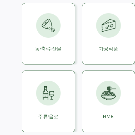
농/축/수산물
가공식품
주류/음료
HMR