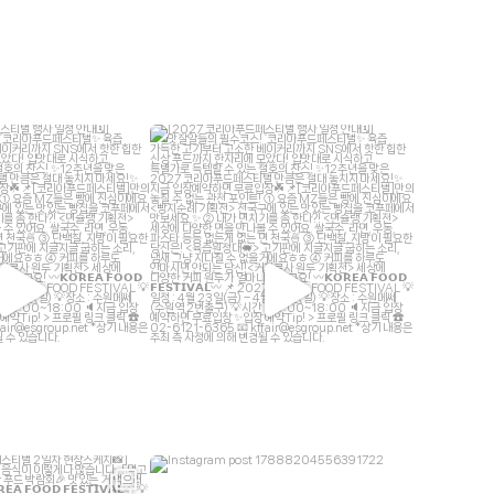
fair_live
kffair_live
7월 2
6월 30
fair_live
kffair_live
6월 5
6월 4