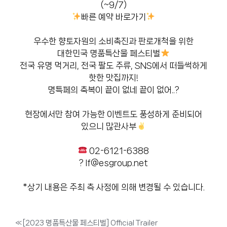
(~9/7)
빠른 예약 바로가기
우수한 향토자원의 소비촉진과 판로개척을 위한
대한민국 명품특산물 페스티벌
전국 유명 먹거리, 전국 팔도 주류, SNS에서 떠들썩하게
핫한 맛집까지!
명특페의 축복이 끝이 없네 끝이 없어..?
현장에서만 참여 가능한 이벤트도 풍성하게 준비되어
있으니 많관사부
02-6121-6388
? lf@esgroup.net
*상기 내용은 주최 측 사정에 의해 변경될 수 있습니다.
«
[2023 명품특산물 페스티벌] Official Trailer