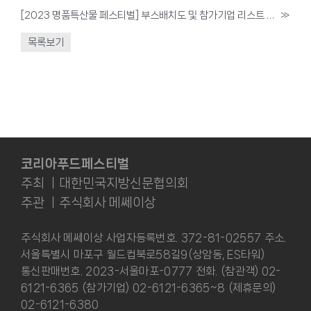
[2023 명품특산물 페스티벌] 부스배치도 및 참가기업 리스트 공개!
»
목록보기
코리아푸드페스티벌
주최 ㅣ대한민국지방신문협의회
주관 ㅣ주식회사 메쎄이상
주식회사 메쎄이상 사업자등록번호. 372-81-02557 주소.
서울특별시 마포구 월드컵북로58길9(상암동, ES타워)
통신판매번호. 2023-서울마포-0777 전화. (참관객) 02-
6121-6365 (참가기업) 02-6121-6365~8 (제휴문의)
02-6121-6380