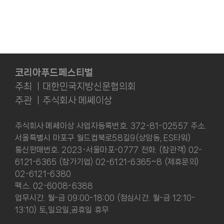
코리아푸드페스티벌
주최 ㅣ대한민국지방신문협의회
주관 ㅣ주식회사 메쎄이상
주식회사 메쎄이상 사업자등록번호. 372-81-02557 주소.
서울특별시 마포구 월드컵북로58길9(상암동, ES타워)
통신판매번호. 2023-서울마포-0777 전화. (참관객) 02-
6121-6365 (참가기업) 02-6121-6365~8 (제휴문의)
02-6121-6380
팩스. 02-6008-6388
업무시간. 월-금 09:00-18:00 (점심시간. 월-금 12:10-
13:10) 토,일요일,공휴일 휴무