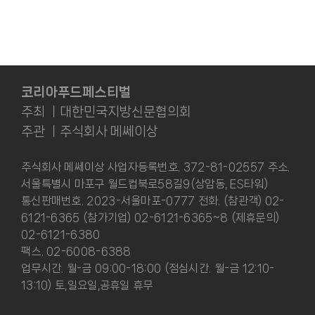
코리아푸드페스티벌
주최 ㅣ대한민국지방신문협의회
주관 ㅣ주식회사 메쎄이상
주식회사 메쎄이상 사업자등록번호. 372-81-02557 주소.
서울특별시 마포구 월드컵북로58길9(상암동, ES타워)
통신판매번호. 2023-서울마포-0777 전화. (참관객) 02-
6121-6365 (참가기업) 02-6121-6365~8 (제휴문의)
02-6121-6380
팩스. 02-6008-6388
업무시간. 월-금 09:00-18:00 (점심시간. 월-금 12:10-
13:10) 토,일요일,공휴일 휴무