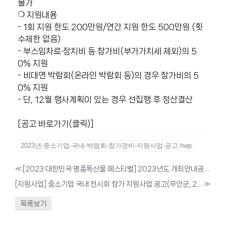
불가
❍ 지원내용
- 1회 지원 한도 200만원/연간 지원 한도 500만원 (횟
수제한 없음)
- 부스임차료‧장치비 등 참가비(부가가치세 제외)의 5
0% 지원
- 비대면 박람회(온라인 박람회 등)의 경우 참가비의 5
0% 지원
- 단, 12월 행사계획이 있는 경우 선집행 후 정산결산
[공고 바로가기(클릭)]
2023년-중소기업-국내-박람회-참가경비-지원사업-공고.hwp
«
[2023 대한민국 명품특산물 페스티벌] 2023년도 개최안내공문 및 제안서
[지원사업] 중소기업 국내 전시회 참가 지원사업 공고(무안군, 2월 ~ 11월까지)
»
목록보기