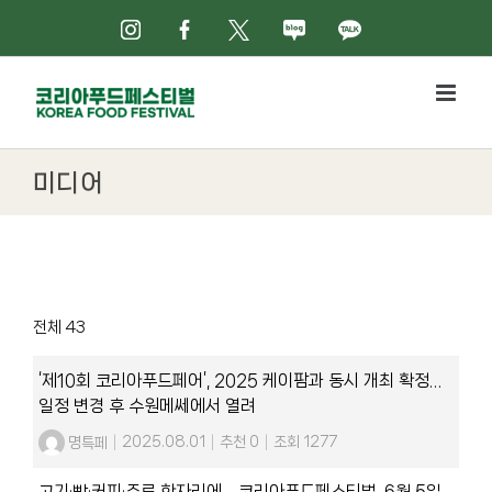
Skip
인스타그램
페이스북
X
네이버블로그
카카오톡
to
content
미디어
전체 43
‘제10회 코리아푸드페어’, 2025 케이팜과 동시 개최 확정…
일정 변경 후 수원메쎄에서 열려
명특페
|
2025.08.01
|
추천 0
|
조회 1277
고기·빵·커피·주류 한자리에… 코리아푸드페스티벌, 6월 5일