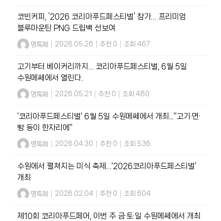
코빈커피, ‘2026 코리아푸드페스티벌’ 참가… 프리미엄
블루마운틴 PNG 드립백 선보여
명특페
|
2026.05.26
|
추천 0
|
조회 467
고기부터 베이커리까지… 코리아푸드페스티벌, 6월 5일
수원메쎄에서 열린다.
명특페
|
2026.05.21
|
추천 0
|
조회 480
'코리아푸드페스티벌' 6월 5일 수원메쎄에서 개최..."고기·면·
빵 등이 한자리에"
명특페
|
2026.04.30
|
추천 0
|
조회 536
수원에서 펼쳐지는 미식 축제…'2026코리아푸드페스티벌'
개최
명특페
|
2026.02.04
|
추천 0
|
조회 604
제10회 코리아푸드페어, 이번 주 금·토·일 수원메쎄에서 개최