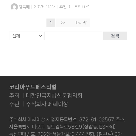
명특페
|
2025.11.27
|
추천 0
|
조회 674
1
»
마지막
검색
코리아푸드페스티벌
주최 ㅣ대한민국지방신문협의회
주관 ㅣ주식회사 메쎄이상
주식회사 메쎄이상 사업자등록번호. 372-81-02557 주소.
서울특별시 마포구 월드컵북로58길9(상암동, ES타워)
통신판매번호. 2023-서울마포-0777 전화. (참관객) 02-