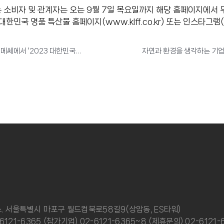
는 소비자 및 관계자는 오는 9월 7일 목요일까지 해당 홈페이지에서 
국 명품 특산물 홈페이지(www.klff.co.kr) 또는 인스타그램(@k
올해 추석선물은 여기에서 장만하면 되겠네~ 9월 8일부터 수원메쎄에서 '2023 대한민국 명품특산물 페스티벌' 개최
소. 서울특별시 마포구 월드컵북로58길9(상암동, ES타워)
21-6365 (참가기업) 02-6121-6365~8 (제휴문의) 02-6121-