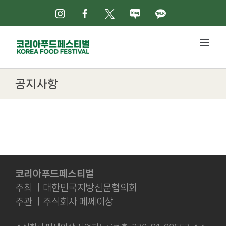
Skip
인스타그램
페이스북
X
네이버블로그
카카오톡
to
content
공지사항
코리아푸드페스티벌
주최 ㅣ대한민국지방신문협의회
주관 ㅣ주식회사 메쎄이상