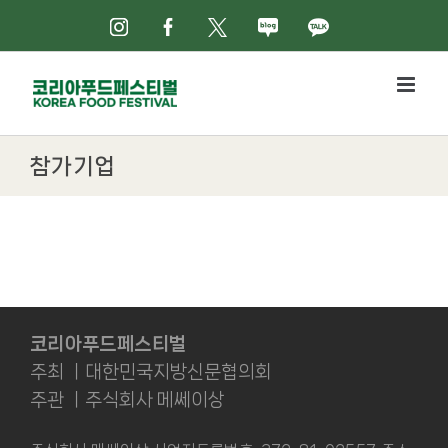
Skip
인스타그램
페이스북
X
네이버블로그
카카오톡
to
content
참가기업
코리아푸드페스티벌
주최 ㅣ대한민국지방신문협의회
주관 ㅣ주식회사 메쎄이상