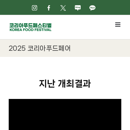
Skip
인스타그램
페이스북
X
네이버블로그
카카오톡
to
content
2025 코리아푸드페어
지난 개최결과