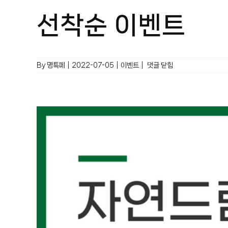
선착순 이벤트
선착순
By
명특페
|
2022-07-05
|
이벤트
|
댓글 닫힘
이벤트