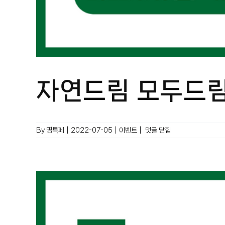
자연드림 모두드림
자연드림
By
명특페
|
2022-07-05
|
이벤트
|
댓글 닫힘
모두드림
이벤트