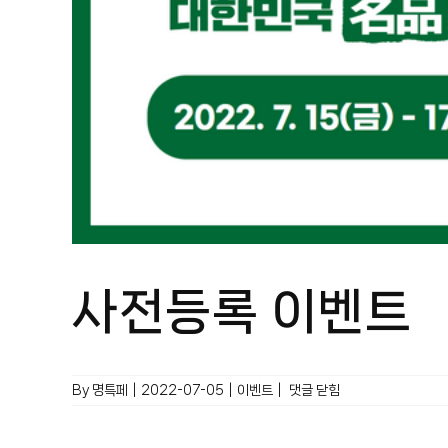
사전등록 이벤트
사전등록
By
명특페
|
2022-07-05
|
이벤트
|
댓글 닫힘
이벤트