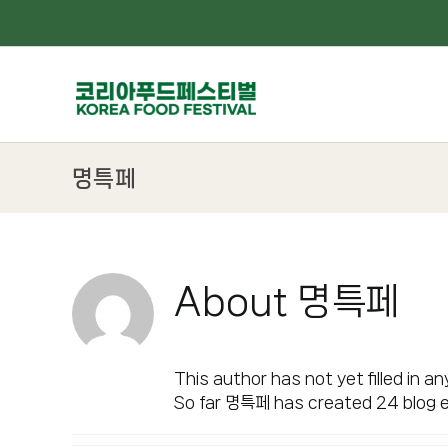
Skip
to
content
명특페
About
명특페
This author has not yet filled in any
So far 명특페 has created 24 blog e