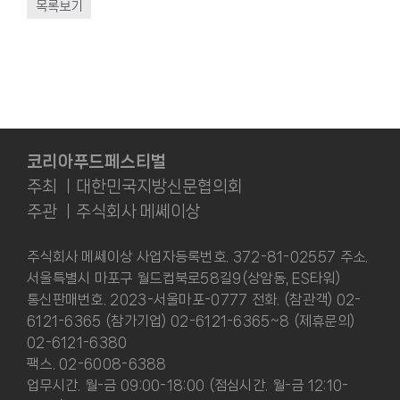
목록보기
코리아푸드페스티벌
주최 ㅣ대한민국지방신문협의회
주관 ㅣ주식회사 메쎄이상
주식회사 메쎄이상 사업자등록번호. 372-81-02557 주소.
서울특별시 마포구 월드컵북로58길9(상암동, ES타워)
통신판매번호. 2023-서울마포-0777 전화. (참관객) 02-
6121-6365 (참가기업) 02-6121-6365~8 (제휴문의)
02-6121-6380
팩스. 02-6008-6388
업무시간. 월-금 09:00-18:00 (점심시간. 월-금 12:10-