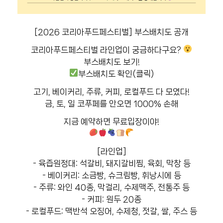
[2026 코리아푸드페스티벌] 부스배치도 공개
코리아푸드페스티벌 라인업이 궁금하다구요?
부스배치도 보기!
부스배치도 확인(클릭)
고기, 베이커리, 주류, 커피, 로컬푸드 다 모였다!
금, 토, 일 코푸페를 안오면 1000% 손해
지금 예약하면 무료입장이야!
[라인업]
- 육즙원정대: 석갈비, 돼지갈비찜, 육회, 막창 등
- 베이커리: 소금빵, 슈크림빵, 휘낭시에 등
- 주류: 와인 40종, 막걸리, 수제맥주, 전통주 등
- 커피: 원두 20종
- 로컬푸드: 맥반석 오징어, 수제청, 젓갈, 쌀, 주스 등