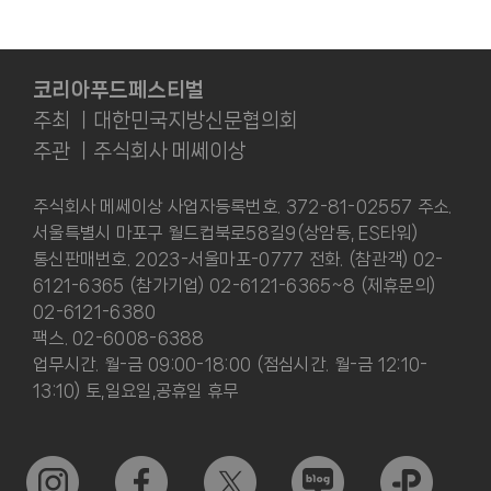
코리아푸드페스티벌
주최 ㅣ대한민국지방신문협의회
주관 ㅣ주식회사 메쎄이상
주식회사 메쎄이상 사업자등록번호. 372-81-02557 주소.
서울특별시 마포구 월드컵북로58길9(상암동, ES타워)
통신판매번호. 2023-서울마포-0777 전화. (참관객) 02-
6121-6365 (참가기업) 02-6121-6365~8 (제휴문의)
02-6121-6380
팩스. 02-6008-6388
업무시간. 월-금 09:00-18:00 (점심시간. 월-금 12:10-
13:10) 토,일요일,공휴일 휴무