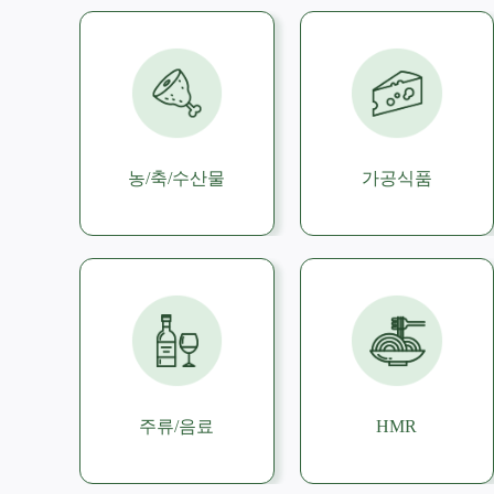
농/축/수산물
가공식품
주류/음료
HMR