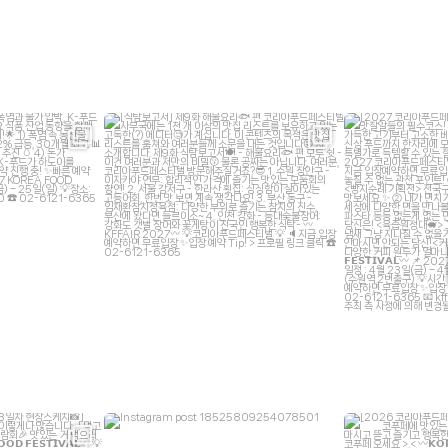
ive
kffair_live
kf
12
7월 8
ive
kffair_live
kf
 6
6월 5