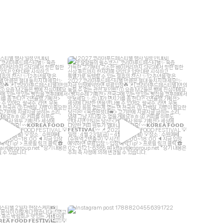
fair_live
kffair_live
7월 2
6월 30
fair_live
kffair_live
6월 5
6월 4