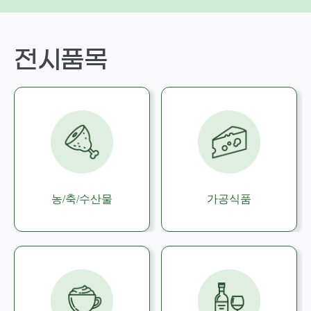
전시품목
농/축/수산물
가공식품