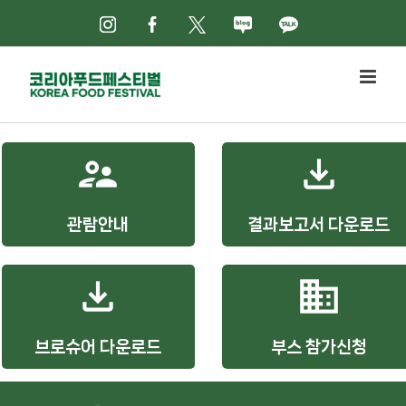
Skip
인스타그램
페이스북
X
네이버블로그
카카오톡
to
content
supervisor_account
file_download
관람안내
결과보고서 다운로드
file_download
business
브로슈어 다운로드
부스 참가신청